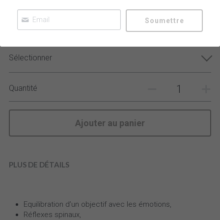
TFH 4 l'émotions des 5 éléments 21 au 23
novembre 2025
Brain Gym et Edu
Soumettre
75,00 € - 300,00 €
One brain
Contact
Sélectionner
Touch for health
Quantité
Ajouter au panier
PLUS DE DÉTAILS
Equilibration d’un objectif avec les émotions,
Réflexes spinaux,