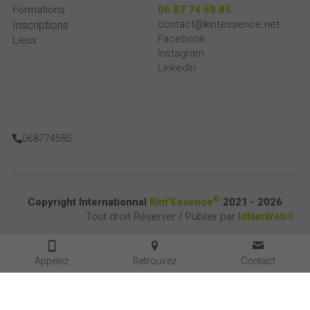
Formations
06 87 74 58 85
contact@kintessence.net
Inscriptions
Facebook
Lieux
Instagram
Linkedln
068774585
©
Copyright Internationnal 
Kint'Essence
 2021 - 2026
Tout droit Réserver / Publier par 
IdNetWeb®
.
Appelez
Retrouvez
Contact