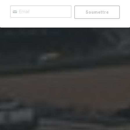
Brain Gym et Edu
Soumettre
One brain
Contact
Touch for health