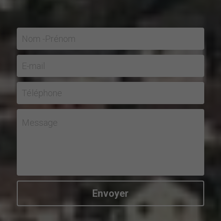
Nom -Prénom
E-mail
Téléphone
Message
Envoyer