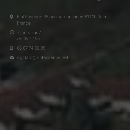
Kint'Essence 38 bis rue courlancy, 51100 Reims,
France
7 jours sur 7
de 9h à 19h
06 87 74 58 85
contact@
kintessence.net